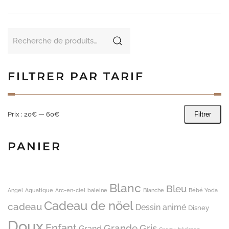
a
plusieurs
variations.
Recherche
Les
pour :
options
peuvent
être
FILTRER PAR TARIF
choisies
sur
la
Prix :
20€
—
60€
Filtrer
page
Prix
Prix
du
min
max
produit
PANIER
Blanc
Bleu
Angel
Aquatique
Arc-en-ciel
baleine
Blanche
Bébé Yoda
Cadeau de nöel
cadeau
Dessin animé
Disney
Doux
Enfant
Grande
Gris
Grand