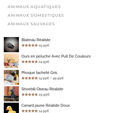
ANIMAUX AQUATIQUES
ANIMAUX DOMESTIQUES
ANIMAUX SAUVAGES
Blaireau Réaliste
19.99
€
Note
5.00
sur 5
Ours en peluche Avec Pull De Couleurs
24.99
€
Note
5.00
sur 5
Phoque tacheté Gris
–
14.99
€
49.99
€
Note
5.00
sur 5
Shoebill Oiseau Réaliste
29.99
€
Note
5.00
sur 5
Canard jaune Réaliste Doux
14.99
€
Note
5.00
sur 5