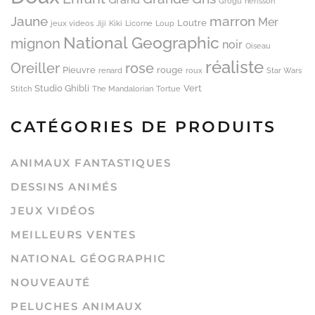
Grogu
hérisson
Jaune
marron
Mer
Loutre
jeux videos
Jiji
Kiki
Licorne
Loup
National Geographic
mignon
noir
Oiseau
réaliste
Oreiller
rose
Pieuvre
rouge
renard
roux
Star Wars
Studio Ghibli
Vert
Stitch
The Mandalorian
Tortue
CATÉGORIES DE PRODUITS
ANIMAUX FANTASTIQUES
DESSINS ANIMÉS
JEUX VIDÉOS
MEILLEURS VENTES
NATIONAL GÉOGRAPHIC
NOUVEAUTÉ
PELUCHES ANIMAUX