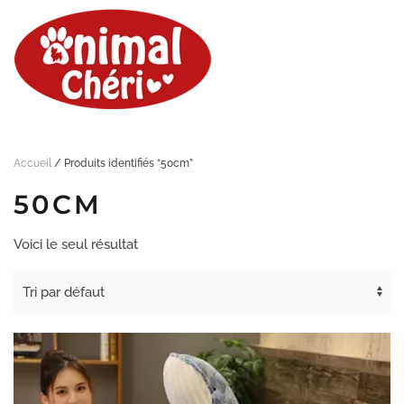
Skip
to
main
content
Accueil
/ Produits identifiés “50cm”
50CM
Voici le seul résultat